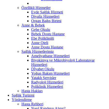
Özellikli Hizmetler
Evde Sağlık Hizmeti
Diyaliz Hizmetleri
Organ Bağış Birimi
Anne & Bebek
Gebe Okulu
Bebek Dostu Hastane
Ebe Polikliniği
Anne Oteli
Anne Dostu Hastane
Sağlık Hizmetlerimiz
Ameliyathane Hizmetleri
Biyokimya ve Mikrobiyoloji Laboratuvar
Hizmetleri
Dİyabet Okulu
Yoğun Bakım Hizmetleri
Yataklı Servisler
Radyoloji Hizmetleri
Poliklinik Hizmetleri
Hasta Hakları
Sağlık Turizmi
Yönlendirme
Hasta Rehberi
Nasıl Randevu Alınır?