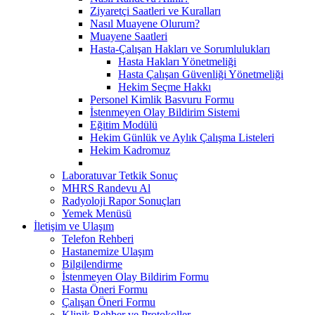
Ziyaretçi Saatleri ve Kuralları
Nasıl Muayene Olurum?
Muayene Saatleri
Hasta-Çalışan Hakları ve Sorumlulukları
Hasta Hakları Yönetmeliği
Hasta Çalışan Güvenliği Yönetmeliği
Hekim Seçme Hakkı
Personel Kimlik Basvuru Formu
İstenmeyen Olay Bildirim Sistemi
Eğitim Modülü
Hekim Günlük ve Aylık Çalışma Listeleri
Hekim Kadromuz
Laboratuvar Tetkik Sonuç
MHRS Randevu Al
Radyoloji Rapor Sonuçları
Yemek Menüsü
İletişim ve Ulaşım
Telefon Rehberi
Hastanemize Ulaşım
Bilgilendirme
İstenmeyen Olay Bildirim Formu
Hasta Öneri Formu
Çalışan Öneri Formu
Klinik Rehber ve Protokoller