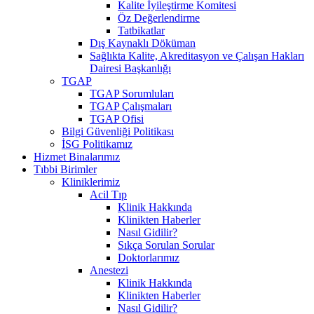
Kalite İyileştirme Komitesi
Öz Değerlendirme
Tatbikatlar
Dış Kaynaklı Döküman
Sağlıkta Kalite, Akreditasyon ve Çalışan Hakları
Dairesi Başkanlığı
TGAP
TGAP Sorumluları
TGAP Çalışmaları
TGAP Ofisi
Bilgi Güvenliği Politikası
İSG Politikamız
Hizmet Binalarımız
Tıbbi Birimler
Kliniklerimiz
Acil Tıp
Klinik Hakkında
Klinikten Haberler
Nasıl Gidilir?
Sıkça Sorulan Sorular
Doktorlarımız
Anestezi
Klinik Hakkında
Klinikten Haberler
Nasıl Gidilir?