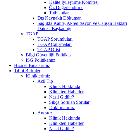
Kalite İyileştirme Komitesi
Öz Değerlendirme
Tatbikatlar
Dış Kaynaklı Döküman
Sağlıkta Kalite, Akreditasyon ve Çalışan Hakları
Dairesi Başkanlığı
TGAP
TGAP Sorumluları
TGAP Çalışmaları
TGAP Ofisi
Bilgi Güvenliği Politikası
İSG Politikamız
Hizmet Binalarımız
Tıbbi Birimler
Kliniklerimiz
Acil Tıp
Klinik Hakkında
Klinikten Haberler
Nasıl Gidilir?
Sıkça Sorulan Sorular
Doktorlarımız
Anestezi
Klinik Hakkında
Klinikten Haberler
Nasıl Gidilir?