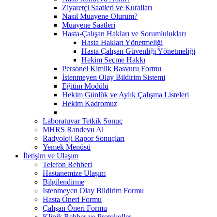
Ziyaretçi Saatleri ve Kuralları
Nasıl Muayene Olurum?
Muayene Saatleri
Hasta-Çalışan Hakları ve Sorumlulukları
Hasta Hakları Yönetmeliği
Hasta Çalışan Güvenliği Yönetmeliği
Hekim Seçme Hakkı
Personel Kimlik Basvuru Formu
İstenmeyen Olay Bildirim Sistemi
Eğitim Modülü
Hekim Günlük ve Aylık Çalışma Listeleri
Hekim Kadromuz
Laboratuvar Tetkik Sonuç
MHRS Randevu Al
Radyoloji Rapor Sonuçları
Yemek Menüsü
İletişim ve Ulaşım
Telefon Rehberi
Hastanemize Ulaşım
Bilgilendirme
İstenmeyen Olay Bildirim Formu
Hasta Öneri Formu
Çalışan Öneri Formu
Klinik Rehber ve Protokoller