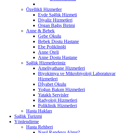
Özellikli Hizmetler
Evde Sağlık Hizmeti
Diyaliz Hizmetleri
Organ Bağış Birimi
Anne & Bebek
Gebe Okulu
Bebek Dostu Hastane
Ebe Polikliniği
Anne Oteli
Anne Dostu Hastane
Sağlık Hizmetlerimiz
Ameliyathane Hizmetleri
Biyokimya ve Mikrobiyoloji Laboratuvar
Hizmetleri
Dİyabet Okulu
Yoğun Bakım Hizmetleri
Yataklı Servisler
Radyoloji Hizmetleri
Poliklinik Hizmetleri
Hasta Hakları
Sağlık Turizmi
Yönlendirme
Hasta Rehberi
Nasıl Randevu Alınır?