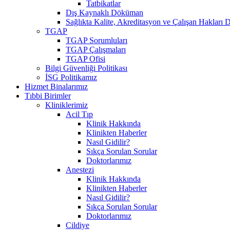
Tatbikatlar
Dış Kaynaklı Döküman
Sağlıkta Kalite, Akreditasyon ve Çalışan Hakları D
TGAP
TGAP Sorumluları
TGAP Çalışmaları
TGAP Ofisi
Bilgi Güvenliği Politikası
İSG Politikamız
Hizmet Binalarımız
Tıbbi Birimler
Kliniklerimiz
Acil Tıp
Klinik Hakkında
Klinikten Haberler
Nasıl Gidilir?
Sıkça Sorulan Sorular
Doktorlarımız
Anestezi
Klinik Hakkında
Klinikten Haberler
Nasıl Gidilir?
Sıkça Sorulan Sorular
Doktorlarımız
Cildiye