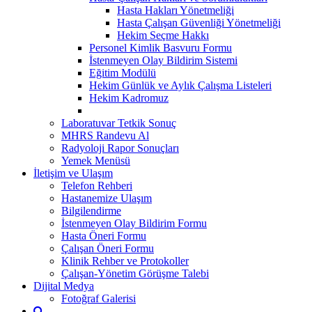
Hasta Hakları Yönetmeliği
Hasta Çalışan Güvenliği Yönetmeliği
Hekim Seçme Hakkı
Personel Kimlik Basvuru Formu
İstenmeyen Olay Bildirim Sistemi
Eğitim Modülü
Hekim Günlük ve Aylık Çalışma Listeleri
Hekim Kadromuz
Laboratuvar Tetkik Sonuç
MHRS Randevu Al
Radyoloji Rapor Sonuçları
Yemek Menüsü
İletişim ve Ulaşım
Telefon Rehberi
Hastanemize Ulaşım
Bilgilendirme
İstenmeyen Olay Bildirim Formu
Hasta Öneri Formu
Çalışan Öneri Formu
Klinik Rehber ve Protokoller
Çalışan-Yönetim Görüşme Talebi
Dijital Medya
Fotoğraf Galerisi