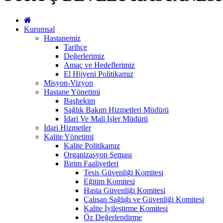
Kurumsal
Hastanemiz
Tarihçe
Değerlerimiz
Amaç ve Hedeflerimiz
El Hijyeni Politikamız
Misyon-Vizyon
Hastane Yönetimi
Başhekim
Sağlık Bakım Hizmetleri Müdürü
İdari Ve Mali İşler Müdürü
İdari Hizmetler
Kalite Yönetimi
Kalite Politikamız
Organizasyon Şeması
Birim Faaliyetleri
Tesis Güvenliği Komitesi
Eğitim Komitesi
Hasta Güvenliği Komitesi
Çalışan Sağlığı ve Güvenliği Komitesi
Kalite İyileştirme Komitesi
Öz Değerlendirme