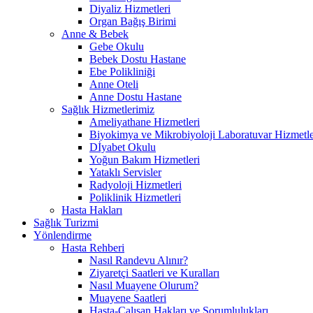
Diyaliz Hizmetleri
Organ Bağış Birimi
Anne & Bebek
Gebe Okulu
Bebek Dostu Hastane
Ebe Polikliniği
Anne Oteli
Anne Dostu Hastane
Sağlık Hizmetlerimiz
Ameliyathane Hizmetleri
Biyokimya ve Mikrobiyoloji Laboratuvar Hizmetle
Dİyabet Okulu
Yoğun Bakım Hizmetleri
Yataklı Servisler
Radyoloji Hizmetleri
Poliklinik Hizmetleri
Hasta Hakları
Sağlık Turizmi
Yönlendirme
Hasta Rehberi
Nasıl Randevu Alınır?
Ziyaretçi Saatleri ve Kuralları
Nasıl Muayene Olurum?
Muayene Saatleri
Hasta-Çalışan Hakları ve Sorumlulukları