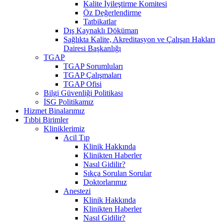
Kalite İyileştirme Komitesi
Öz Değerlendirme
Tatbikatlar
Dış Kaynaklı Döküman
Sağlıkta Kalite, Akreditasyon ve Çalışan Hakları
Dairesi Başkanlığı
TGAP
TGAP Sorumluları
TGAP Çalışmaları
TGAP Ofisi
Bilgi Güvenliği Politikası
İSG Politikamız
Hizmet Binalarımız
Tıbbi Birimler
Kliniklerimiz
Acil Tıp
Klinik Hakkında
Klinikten Haberler
Nasıl Gidilir?
Sıkça Sorulan Sorular
Doktorlarımız
Anestezi
Klinik Hakkında
Klinikten Haberler
Nasıl Gidilir?