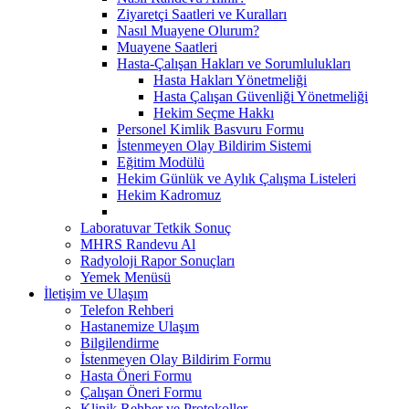
Ziyaretçi Saatleri ve Kuralları
Nasıl Muayene Olurum?
Muayene Saatleri
Hasta-Çalışan Hakları ve Sorumlulukları
Hasta Hakları Yönetmeliği
Hasta Çalışan Güvenliği Yönetmeliği
Hekim Seçme Hakkı
Personel Kimlik Basvuru Formu
İstenmeyen Olay Bildirim Sistemi
Eğitim Modülü
Hekim Günlük ve Aylık Çalışma Listeleri
Hekim Kadromuz
Laboratuvar Tetkik Sonuç
MHRS Randevu Al
Radyoloji Rapor Sonuçları
Yemek Menüsü
İletişim ve Ulaşım
Telefon Rehberi
Hastanemize Ulaşım
Bilgilendirme
İstenmeyen Olay Bildirim Formu
Hasta Öneri Formu
Çalışan Öneri Formu
Klinik Rehber ve Protokoller