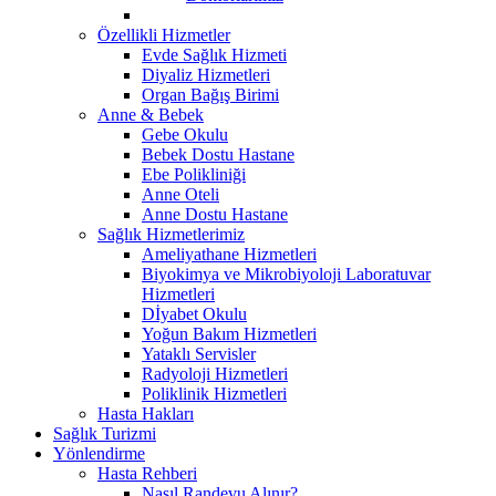
Özellikli Hizmetler
Evde Sağlık Hizmeti
Diyaliz Hizmetleri
Organ Bağış Birimi
Anne & Bebek
Gebe Okulu
Bebek Dostu Hastane
Ebe Polikliniği
Anne Oteli
Anne Dostu Hastane
Sağlık Hizmetlerimiz
Ameliyathane Hizmetleri
Biyokimya ve Mikrobiyoloji Laboratuvar
Hizmetleri
Dİyabet Okulu
Yoğun Bakım Hizmetleri
Yataklı Servisler
Radyoloji Hizmetleri
Poliklinik Hizmetleri
Hasta Hakları
Sağlık Turizmi
Yönlendirme
Hasta Rehberi
Nasıl Randevu Alınır?