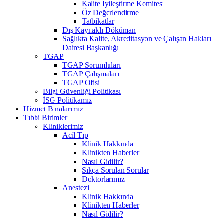
Kalite İyileştirme Komitesi
Öz Değerlendirme
Tatbikatlar
Dış Kaynaklı Döküman
Sağlıkta Kalite, Akreditasyon ve Çalışan Hakları
Dairesi Başkanlığı
TGAP
TGAP Sorumluları
TGAP Çalışmaları
TGAP Ofisi
Bilgi Güvenliği Politikası
İSG Politikamız
Hizmet Binalarımız
Tıbbi Birimler
Kliniklerimiz
Acil Tıp
Klinik Hakkında
Klinikten Haberler
Nasıl Gidilir?
Sıkça Sorulan Sorular
Doktorlarımız
Anestezi
Klinik Hakkında
Klinikten Haberler
Nasıl Gidilir?