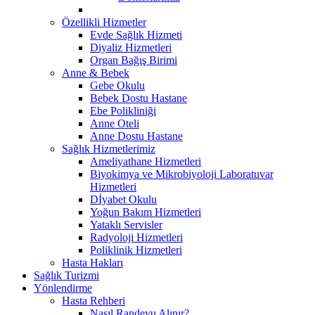
Özellikli Hizmetler
Evde Sağlık Hizmeti
Diyaliz Hizmetleri
Organ Bağış Birimi
Anne & Bebek
Gebe Okulu
Bebek Dostu Hastane
Ebe Polikliniği
Anne Oteli
Anne Dostu Hastane
Sağlık Hizmetlerimiz
Ameliyathane Hizmetleri
Biyokimya ve Mikrobiyoloji Laboratuvar
Hizmetleri
Dİyabet Okulu
Yoğun Bakım Hizmetleri
Yataklı Servisler
Radyoloji Hizmetleri
Poliklinik Hizmetleri
Hasta Hakları
Sağlık Turizmi
Yönlendirme
Hasta Rehberi
Nasıl Randevu Alınır?