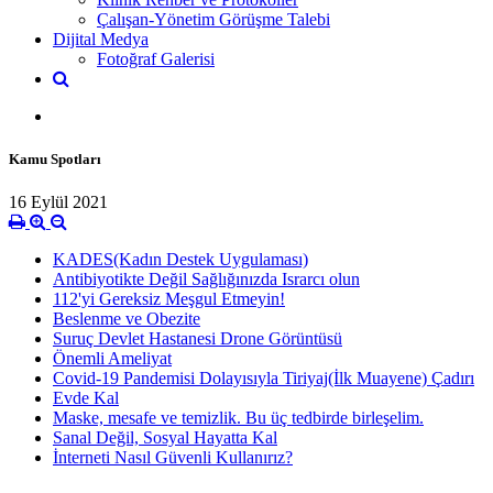
Çalışan-Yönetim Görüşme Talebi
Dijital Medya
Fotoğraf Galerisi
Kamu Spotları
16 Eylül 2021
KADES(Kadın Destek Uygulaması)
Antibiyotikte Değil Sağlığınızda Israrcı olun
112'yi Gereksiz Meşgul Etmeyin!
Beslenme ve Obezite
Suruç Devlet Hastanesi Drone Görüntüsü
Önemli Ameliyat
Covid-19 Pandemisi Dolayısıyla Tiriyaj(İlk Muayene) Çadırı
Evde Kal
Maske, mesafe ve temizlik. Bu üç tedbirde birleşelim.
Sanal Değil, Sosyal Hayatta Kal
İnterneti Nasıl Güvenli Kullanırız?