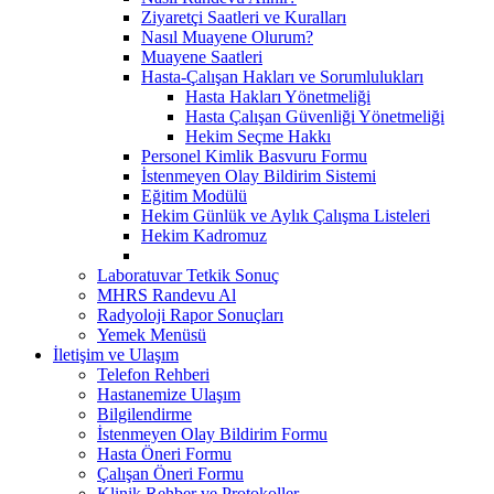
Ziyaretçi Saatleri ve Kuralları
Nasıl Muayene Olurum?
Muayene Saatleri
Hasta-Çalışan Hakları ve Sorumlulukları
Hasta Hakları Yönetmeliği
Hasta Çalışan Güvenliği Yönetmeliği
Hekim Seçme Hakkı
Personel Kimlik Basvuru Formu
İstenmeyen Olay Bildirim Sistemi
Eğitim Modülü
Hekim Günlük ve Aylık Çalışma Listeleri
Hekim Kadromuz
Laboratuvar Tetkik Sonuç
MHRS Randevu Al
Radyoloji Rapor Sonuçları
Yemek Menüsü
İletişim ve Ulaşım
Telefon Rehberi
Hastanemize Ulaşım
Bilgilendirme
İstenmeyen Olay Bildirim Formu
Hasta Öneri Formu
Çalışan Öneri Formu
Klinik Rehber ve Protokoller